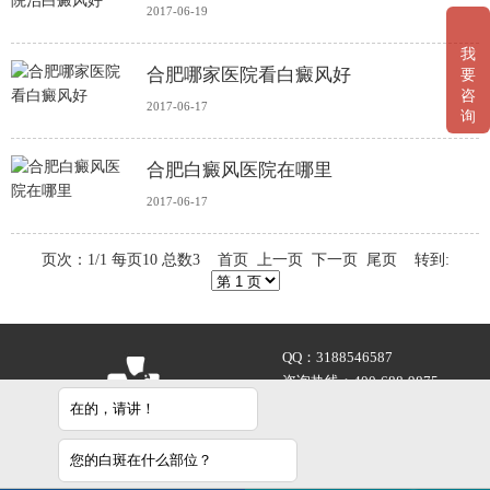
2017-06-19
我
合肥哪家医院看白癜风好
要
咨
2017-06-17
询
合肥白癜风医院在哪里
2017-06-17
页次：1/1 每页10 总数3 首页 上一页 下一页 尾页 转到:
QQ：
3188546587
咨询热线：
400-688-9875
地址：合肥市铜陵路与合裕路
在的，请讲！
交叉口东北角（天成大厦旁）
您的白斑在什么部位？