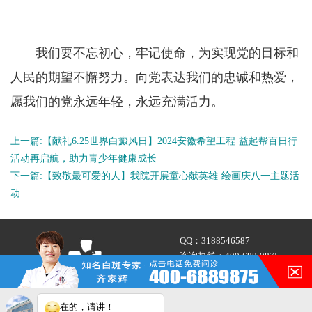
我们要不忘初心，牢记使命，为实现党的目标和
人民的期望不懈努力。向党表达我们的忠诚和热爱，
愿我们的党永远年轻，永远充满活力。
上一篇:
【献礼6.25世界白癜风日】2024安徽希望工程·益起帮百日行
活动再启航，助力青少年健康成长
下一篇:
【致敬最可爱的人】我院开展童心献英雄·绘画庆八一主题活
动
QQ：
3188546587
咨询热线：
400-688-9875
在的，请讲！
地址：合肥市铜陵路与合裕路
交叉口东北角（天成大厦旁）
您的白斑在什么部位？