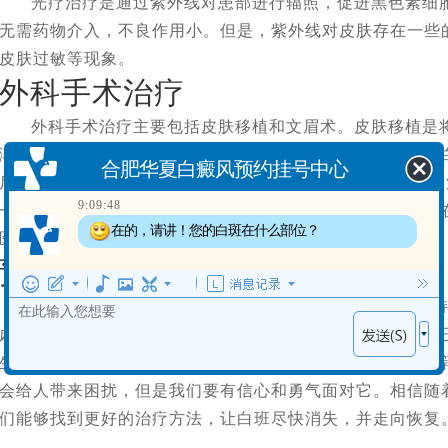
光疗治疗是通过紫外线对患部进行辐照，促进黑色素细
无需药物介入，不良作用小。但是，紫外线对皮肤存在一些
皮肤过敏等现象。
外科手术治疗
外科手术治疗主要包括皮肤移植和文眉术。皮肤移植是
渐恢复；而文眉术则是通过在白班处纹上黑色素，用以掩盖
合肥华夏白癜风预约挂号中心
后需一些的恢复期和护理。 总的来说，对于脸上白点癫风
9:09:48
一位患者的身体状况和病情都不同，治疗方法也不同。患者
在的，请讲！您的白斑在什么部位？
医生的建议进行选择。
预防与护理
对于白癜风的预防与护理，包括以下几个方面： ① 维
虑等负面情绪的影响。 ② 注意阳光防护：避免阳光暴晒，正
生素、蛋白质等营养物质。 ④ 生活方式：避免吸烟、喝酒
会给人带来困扰，但是我们要有信心和勇气面对它。相信随
们能够找到更好的治疗方法，让白班尽快消失，并走向恢复