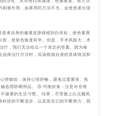
胞的活化，从而使白斑减缓，色素恢复。该方法
的刺激作用，如果用药方法不当，会使患者出现
将患者自身的健康皮肤移植到白班处，使色素逐
白斑，使肤色恢复科学。但是，手术风险大，术
的治疗，我们无法给出一个肯定的答案。因为每
在选择治疗方法时，应该根据自身的具体情况和
持心情愉悦：保持心情舒畅，避免过度紧张、焦
确选用防晒用品。 ③ 均衡饮食：注意补充维
等不健康的生活习惯。 结果，尽管脸上白点癫风
着科技的不断进步，以及医生们的不断努力，我
。