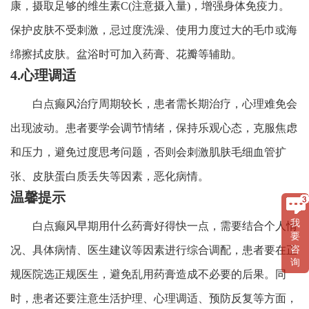
康，摄取足够的维生素C(注意摄入量)，增强身体免疫力。
保护皮肤不受刺激，忌过度洗澡、使用力度过大的毛巾或海
绵擦拭皮肤。盆浴时可加入药膏、花瓣等辅助。
4.心理调适
白点癫风治疗周期较长，患者需长期治疗，心理难免会
出现波动。患者要学会调节情绪，保持乐观心态，克服焦虑
和压力，避免过度思考问题，否则会刺激肌肤毛细血管扩
张、皮肤蛋白质丢失等因素，恶化病情。
温馨提示
我
白点癫风早期用什么药膏好得快一点，需要结合个人情
要
咨
况、具体病情、医生建议等因素进行综合调配，患者要在正
询
规医院选正规医生，避免乱用药膏造成不必要的后果。同
时，患者还要注意生活护理、心理调适、预防反复等方面，