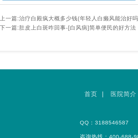
上一篇:
治疗白殿疯大概多少钱(年轻人白癞风能治好吗
下一篇:
肚皮上白斑咋回事-[白风病]简单便民的好方法
首页
|
医院简介
QQ：3188546587
咨询热线：400-688-9