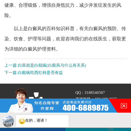
健康、合理锻炼，增强自身抵抗力，减少并发症发生的风
险。
以上是白癜风的百科知识科普，有关白癜风的预防、传
染、饮食、护理等问题，欢迎咨询我们的在线医生，获取更
为详细的白癜风护理资料。
上一篇:
白斑就是白颠疯(白殿风与什么有关系)
下一篇:
白殿疯吃西红柿是否有益
QQ：
3188546587
咨询热线：
400-688-9875
地址：合肥市铜陵路与合裕路
交叉口东北角（天成大厦旁）
在的，请讲！
白斑在线问医生
2条新消息
2