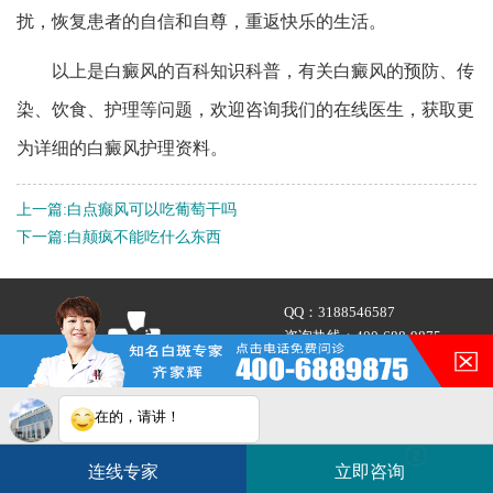
扰，恢复患者的自信和自尊，重返快乐的生活。
以上是白癜风的百科知识科普，有关白癜风的预防、传
染、饮食、护理等问题，欢迎咨询我们的在线医生，获取更
为详细的白癜风护理资料。
上一篇:
白点癫风可以吃葡萄干吗
下一篇:
白颠疯不能吃什么东西
QQ：
3188546587
咨询热线：
400-688-9875
在的，请讲！
地址：合肥市铜陵路与合裕路
交叉口东北角（天成大厦旁）
您的白斑在什么部位？
白斑在线问医生
2条新消息
2
连线专家
立即咨询
如何快速治好白癜风？
电话咨询
在线咨询