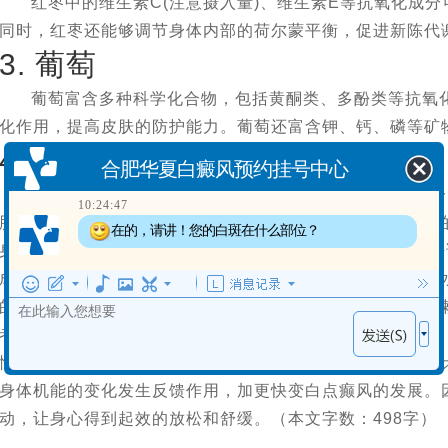
红枣中的维生素C(注意摄入量)、维生素E等抗氧化成
同时，红枣还能够调节身体内部的荷尔蒙平衡，促进新陈代
3. 葡萄
葡萄富含多种科学化合物，包括黄酮类、多酚类等抗氧
化作用，提高皮肤的防护能力。葡萄还富含钾、钙、磷等矿
4. 菠萝
合肥华夏白癜风预约挂号中心
菠萝中富含丰富的溶解酶和维生素C(注意摄入量)等成
10:24:47
肤角质，保持皮肤的洁净和光亮。此外，菠萝中还含有丰富
在的，请讲！您的白斑在什么部位？
身体代谢、降低血脂也有帮助。 总之，对于白点癫风患者来
成分丰富的水果是有助于缓解病情的。不过，这并不意味着
的治疗方案。同时，患者还需要注意均衡饮食，避免过度依
者还需要注意预防和护理工作。在日常生活中，要注意防晒
情愉悦、避免过度疲劳，尤其是在青春期和孕期等生理变化
身体机能的变化发生反馈作用，加更快变白点癫风的发展。
动，让身心得到起效的放松和舒缓。（本文字数：498字）