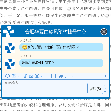
白癜风是一种自身免疫性疾病，主要是由于色素细胞受到异
失去色素，产生白斑。白斑可扩散，患者的皮肤逐渐变得越
部、手、足、躯干等均可能发生色素缺失而产生白斑，给患
经常接受医生的治疗和管理。
3. 白癜风的治疗和护理
合肥华夏白癜风预约挂号中心
14:27:17
白癜风虽然不危及生命，但是患者的皮肤外观受到极大的影
在的，请讲！您的白斑在什么部位？
方法很多，可以采用中药治疗、中西药结合治疗、外用治疗
14:27:19
需要注意护理皮肤和饮食。注意补充营养，适当吃新鲜水果
出现白斑多长时间了？
4. 怎样防止白癜风的反复
避免过度暴露于阳光下，因为太阳能够加深色素丧失，防晒
经常处在较恶劣情况下的人群，要注意保持乐观的心态，还
会根据患者的具体情况，制定相应的治疗方案并加强患者的
重影响患者的外貌和心理健康。及时发现和治疗是关键，同