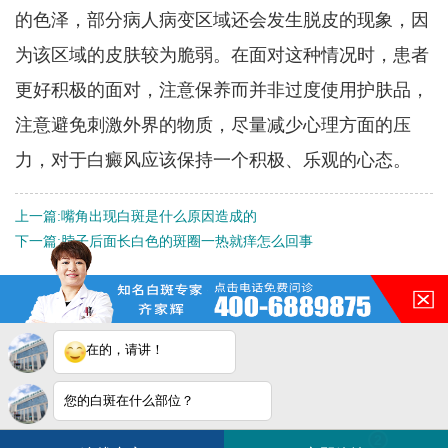
的色泽，部分病人病变区域还会发生脱皮的现象，因
为该区域的皮肤较为脆弱。在面对这种情况时，患者
更好积极的面对，注意保养而并非过度使用护肤品，
注意避免刺激外界的物质，尽量减少心理方面的压
力，对于白癜风应该保持一个积极、乐观的心态。
上一篇:
嘴角出现白斑是什么原因造成的
下一篇:
脖子后面长白色的斑圈一热就痒怎么回事
QQ：
3188546587
咨询热线：
400-688-9875
在的，请讲！
地址：合肥市铜陵路与合裕路
交叉口东北角（天成大厦旁）
您的白斑在什么部位？
白斑在线问医生
2条新消息
2