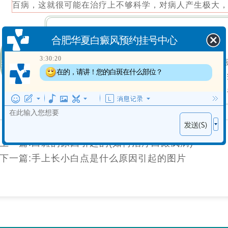
百病，这就很可能在治疗上不够科学，对病人产生极大
合肥华夏白癜风预约挂号中心
温
3:30:20
头皮上出现白色斑块怎么回事[有一坨白色斑
馨提
在的，请讲！您的白斑在什么部位？
常生活造成诸多不便，因病情难治，要知道病
示
就很难达到对症治疗的作用，下面谈谈自己的
上一篇:
白斑的原因引起的(如何治疗白殿疯病)
下一篇:
手上长小白点是什么原因引起的图片